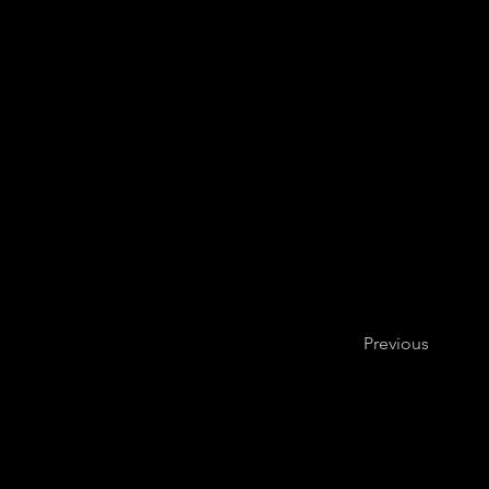
attori di questo sport to
Previous