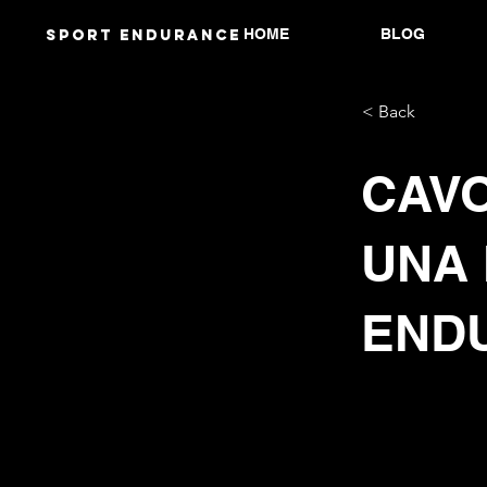
HOME
BLOG
Sport endurANCE
< Back
CAVO
UNA 
END