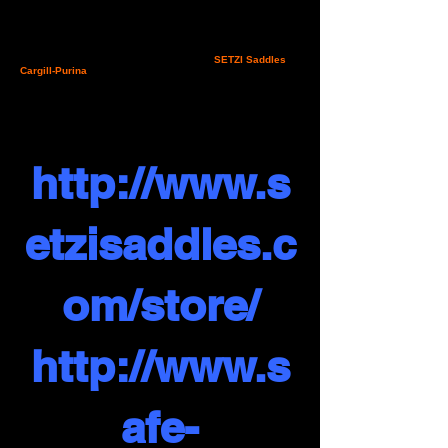
Mentre fervono i preparativi per l’internazionale di Sacile, Il
comitato organizzatore, tra le altre cose, è alle prese con la
giusta collocazione dei premi messi in palio dagli sponsor.
Tra i tanti brand che affiancano con piacere e sempre
rinnovato entusiasmo la manifestazione friulana del
prossimo week-end, non poteva mancare
SETZI Saddles
e
Cargill-Purina
. SETZI, marchio che ormai spopola in mezzo
mondo con le sue supertecniche e leggerissime selle,
premierà il miglior binomio straniero o la best della CEI2* (
da
decidere
), con un suo prodotto da 1.8 kg!! Cargill-Purina e la
sua concessionaria “specializzata cavalli” per il Friuli Venezia
Giulia, SAFE-EDIZOO, è pronta a scaricare una fornitura di
quintale di mangime Horse Rider. Per maggiori informazioni
sui prodotto dalle due aziende commercializzati, visitate i siti
http://www.s
etzisaddles.c
om/store/
http://www.s
afe-