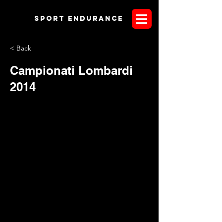
Sport endurANCE
< Back
Campionati Lombardi
2014
I nuovi Campioni Lombardi di Endurance 2014 sono stati
eletti per la prima volta in prova unica al termine delle
categorie disputate a Primaluna (LC) il 22 giugno scorso. La