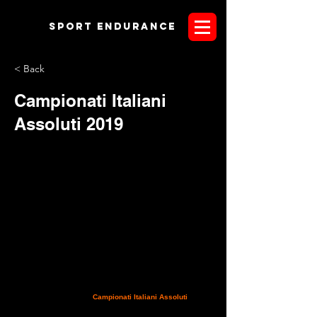
Sport endurANCE
< Back
Campionati Italiani
Assoluti 2019
Con l'assegnazione dei
Campionati Italiani Assoluti
2019,
arriva la consacrazione per l'Horse Country Resort di Arborea
quale uno dei percorsi più belli d'Italia. Il prossimo 18