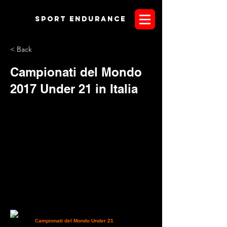
Sport endurANCE
< Back
Campionati del Mondo
2017 Under 21 in Italia
Si svolgeranno a Verona
nel 2017 i
Campionati del Mondo Under 21
La notizia è di
qualche giorno fa ed è arrivata direttamente a
James