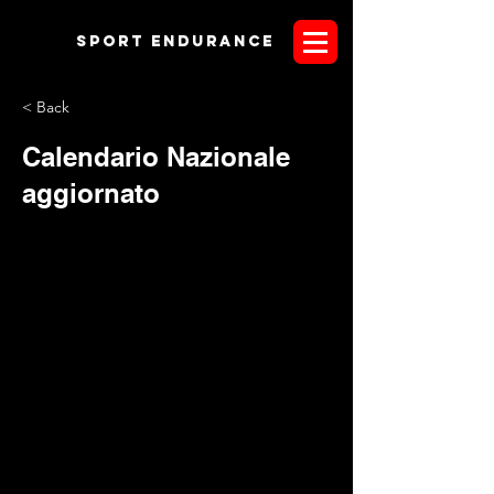
Sport endurANCE
< Back
Calendario Nazionale
aggiornato
Di seguito il calendario endurance 2010 aggiornato. E' stata
inserita la tappa di Campionato Italiano ANICA che si correrà
a Montechiarugolo il 15 maggio. Sportendurance vi augura