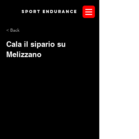
Sport endurANCE
< Back
Cala il sipario su
Melizzano
Con l'allegra premiazione di ieri pomeriggio, cala il sipario
sulla seconda edizione del
Trofeo Duca Caracciolo
. Il
C.I.
Torello
, votato ai quarter horses, strizza l'occhio ad arabi e