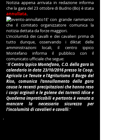
Notizia appena arrivata in redazione informa
che la gara del 23 ottobre di Budrio (Bo) è stata
annullata
.
E’ con grande rammarico
che il comitato organizzatore comunica la
notizia dettata da forze maggiori.
L’incolumità dei cavalli e dei cavalieri prima di
tutto dunque, osservando i diktat delle
amministrazioni locali, il centro ippico
Montefano informa il pubblico con il
comunicato ufficiale che segue:
"
Il Centro Ippico Montefano, C.O. della gara in
calendario in data 23/10/2016 presso la Coop.
Agricola Le Tenute e l'Agriturismo Il Borgo del
Riso, comunica l'annullamento della gara
causa le recenti precipitazioni che hanno reso
i corpi arginali e le golene dei torrenti Idice e
Quaderna impraticabili e pertanto è venuta a
mancare la necessaria sicurezza per
l'incolumità di cavalieri e cavalli
."
Vi aspettiamo per la prossima stagione.