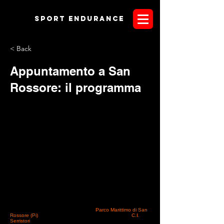
Sport endurANCE
< Back
Appuntamento a San
Rossore: il programma
Il prossimo 25 e 26 ottobre presso il
Parco Marittimo di San
Rossore (Pi)
, con la regia tecnica sportiva affidata al
C.I.
Serristori
, prenderanno il via le Finali del Campionato