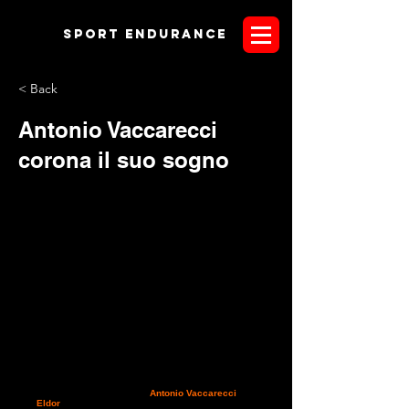
Sport endurANCE
< Back
Antonio Vaccarecci
corona il suo sogno
Continua la carrellata di contributi al ritorno da Parrano. E' la
volta del numero 1 della CEI3*
Antonio Vaccarecci
ed il
suo
Eldor
. Chiunque ne avesse voglia può inviare il proprio