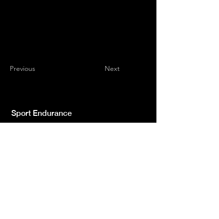
Previous
Next
Sport Endurance
Testata giornalistica indipendente iscr.ne Trib.
di L'Aquila n.572 del 2 Feb. 2008 | Direttore
Resp. Luca Giannangeli
© 2022 by Sport Endurance.