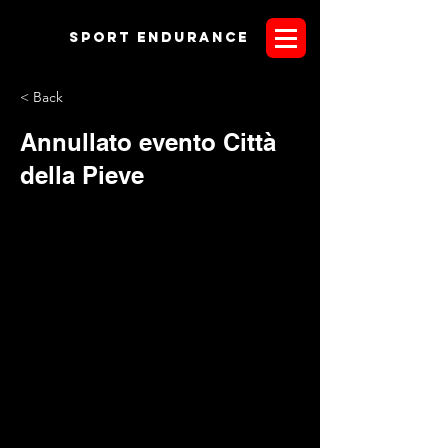
Sport endurANCE
< Back
Annullato evento Città
della Pieve
Il Comitato Organizzatore della gara internazionale prevista
per il prossimo 3-4 marzo a Città della Pieve in Umbria,
comunica ufficialmente che la manifestazione è stata