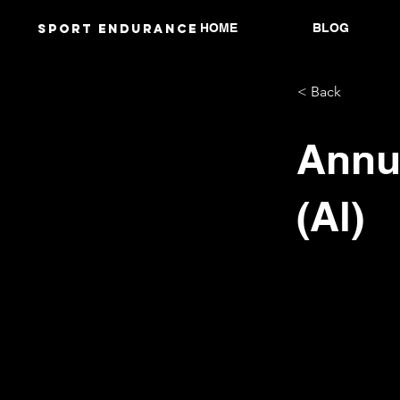
HOME
BLOG
Sport endurANCE
< Back
Annul
(Al)