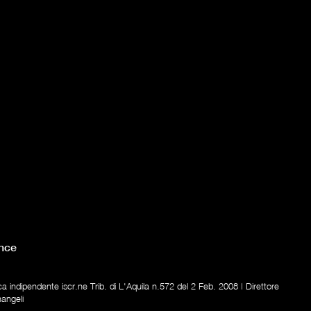
nce
ica indipendente iscr.ne Trib. di L'Aquila n.572 del 2 Feb. 2008 | Direttore
nangeli