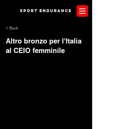
Sport endurANCE
< Back
Altro bronzo per l'Italia
al CEIO femminile
La prestigiosa Ladies Cup regala un'altra medaglia all'Italia
in una giornata davvero difficile. La pioggia ha cercato
ancora una volta di rovinare la festa ai presenti al Parco di