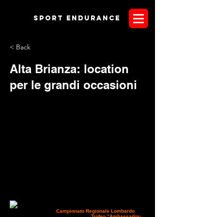
Sport endurANCE
< Back
Alta Brianza: location
per le grandi occasioni
Tutto pronto ad Alzate Brianza dove domenica
prossima si correrà il
Campionato Regionale Lombardo
in
tappa unica e la seconda tappa del
Trofeo “Ambassador-