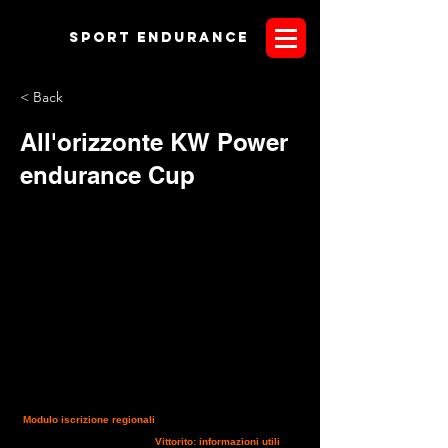
Sport endurANCE
< Back
All'orizzonte KW Power
endurance Cup
Modulo iscrizione regionali
Di seguito trovate il modulo di
iscrizione per le gari regionali
Modulo Iscrizione
______________________
Vittorito: informazioni utili
Il