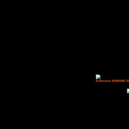
Sa
Endurance RANKING 2
tutti gli iscritti al RANK
che stiamo facendo per mov
delle prossime stagioni.
cavallo in quanto così fac
quella riservata al binomi
carriera... Per info e dub