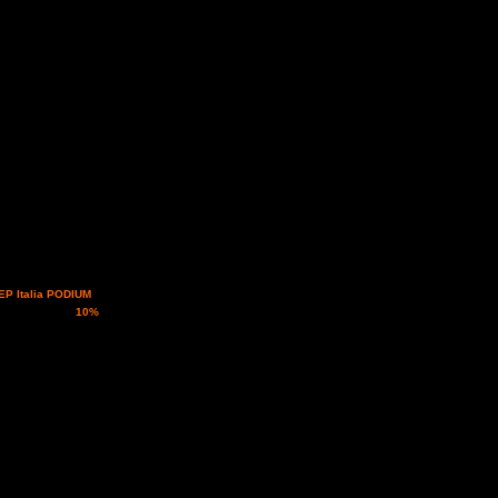
EP Italia PODIUM
ggi scontati del
10%
a
graziandoci dello sforzo
d inseriti nei regolamenti
dicando il nome di un
ia cavalli e chiaramente in
i certificare la loro