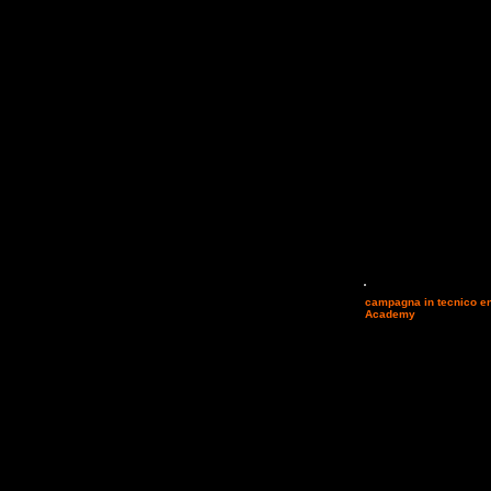
Riceviamo e pubblichiamo
campagna in tecnico e
Academy
a Colle Umbert
Tecnico Endurance
Cor