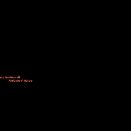
 equitazione di
o ippico
Articolo V Horse
.
Corso Riqualifica