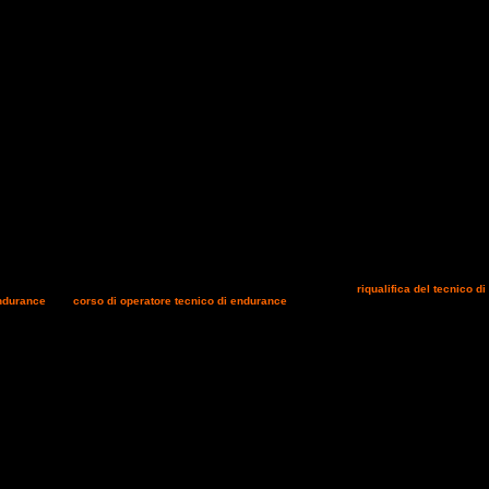
 la notizia riguardante la partenza in Veneto dei corsi di formazione di
riqualifica del tecnico di
ndurance
ed il
corso di operatore tecnico di endurance
. I citati corsi si terranno presso il centr
o, Treviso. Di seguito i programmi in dettaglio con i riferimenti in caso di necessità di informazioni
so Operatore Tecnico Endurance