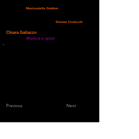
di partecipare all'evento valdostano e trascorrerà qualche
giorno di vacanza in occasione della gara, consigliamo di
non perdere "
Musicastelle Outdoor
" che propone concerti
GRATUITI
pomeridiani di artisti italiani di fama nazionale che
si esibiscono in location naturali in cui non sono presenti
grandi strumentazioni tecniche ma solo musica e natura.
Appuntamenti:
Venerdì 5 luglio
–
Simone Cristicchi
Verrès
–
– Parco del Castello – ore 18.00
Sabato 6 luglio
Chiara Galiazzo
Torgnon – loc. Les Roncs – ore 18.00
Musica e sport
Maggiori info:
Previous
Next
Sport Endurance