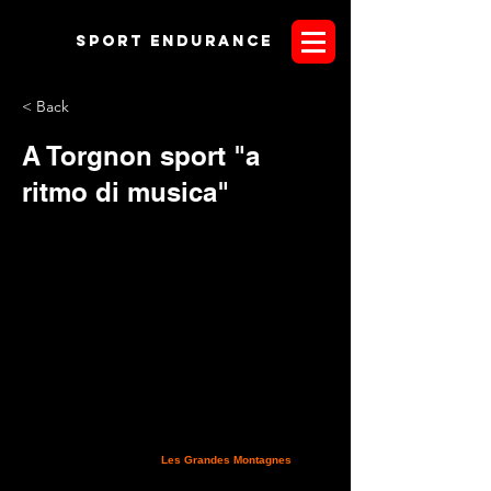
Sport endurANCE
< Back
A Torgnon sport "a
ritmo di musica"
Durante i giorni del Trofeo "
Les Grandes Montagnes
" di
endurance, Torgnon si trasforma in grande palcoscenico
miscelando sport e musica in alta quota. A chi avrà il piacere