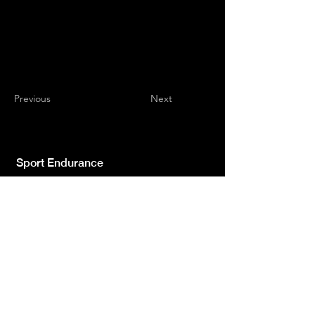
Previous
Next
Sport Endurance
Testata giornalistica indipendente iscr.ne Trib.
di L'Aquila n.572 del 2 Feb. 2008 | Direttore
Resp. Luca Giannangeli
© 2022 by Sport Endurance.