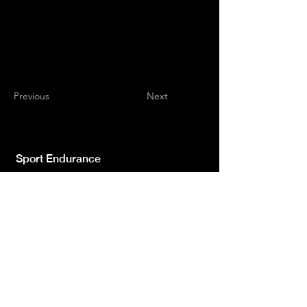
Previous
Next
Sport Endurance
Testata giornalistica indipendente iscr.ne Trib.
di L'Aquila n.572 del 2 Feb. 2008 | Direttore
Resp. Luca Giannangeli
© 2022 by Sport Endurance.