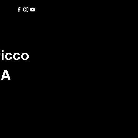
ricco
CA