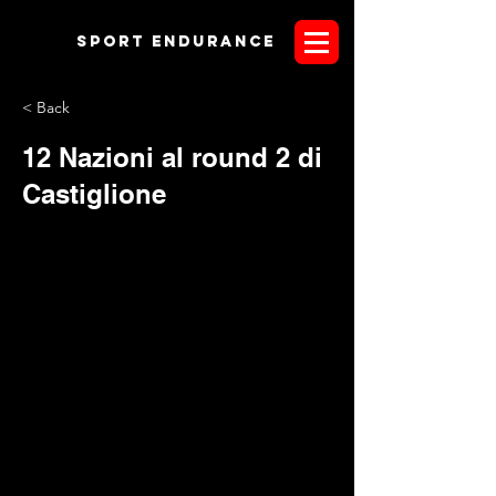
Sport endurANCE
< Back
12 Nazioni al round 2 di
Castiglione
Il richiamo del Trasimeno non ha deluso le aspettative. Dopo
appena una settimana si riaccendono i lampioni
dell'aeroporto Eleuteri con le FEI del prossimo week end. 43