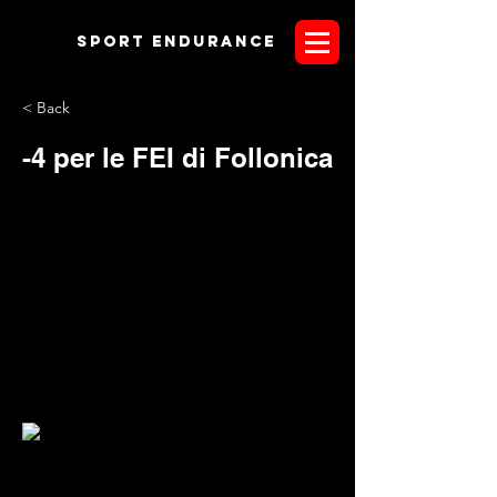
Sport endurANCE
< Back
-4 per le FEI di Follonica
La manifestazione di Follonica che partirà il
prossimo 14 novembre, chiude di fatto la stagione
endurance internazionale in Italia. Il contatore di gara per le
FEI oggi si è attestato a 15 binomi ma il numero è destinato
senz'altro a salire quando mancano 4 giorni alla chiusura
delle iscrizioni. Ancora 8 giorni invece per l'atteso MiPAAF e