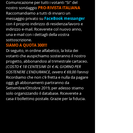
Comunicazione per tutti i votanti "SI" del
nostro sondaggio
PRO-RIVISTA ITALIANA
Raccomandiamo a tutti di inviarci un
messaggio privato su
FaceBook messanger
con il proprio indirizzo di residenza/lavoro e
indirizzo e-mail. Riceverete col nuovo anno,
una e-mail con i dettagli della vostra
sottoscrizione.
SIAMO A QUOTA 300!!!
Di seguito, in ordine alfabetico, la lista dei
votanti che auspichiamo sosteranno il nostro
progetto, abbonandosi al trimestrale cartaceo.
(COSTO € 18 CENTESIMI DI € AL GIORNO PER
SOSTENERE L'ENDURANCE, ovvero € 69,00 l'anno)
Ricordiamo che non c'è fretta e nulla da pagare
oggi, gli abbonamenti partiranno da
Settembre/Ottobre 2019, per adesso stiamo
solo organizzando il database. Riceverete a
casa il bollettino postale. Grazie per la fiducia.
LISTA SOTTOSCRITTORI SONDAGGIO
(
alcuni hanno già
inoltrato le proprie credenziali dunque non presenti nella
lista che segue.
Se qualcuno non si ritrovasse nella stessa
può inviare un Messaggio Privato sul nostro profilo Face
Book Sport Endurance EVO.
Stessa procedura per chi non
avesse votato e vorrebbe aggiungersi alla lista.
)
Adelaide
Scola
Alba Fois
Alessandra de Sanctis
Alessandra
Marinò
Alessandro Zineddu
Alessia Villa
Alfio Auzzi
Alfredo Licini
Ali Shaamir
Alice Paganini
Andrea De
Mattia
Andrea Forni
Andrea Giancaterino
Andrea