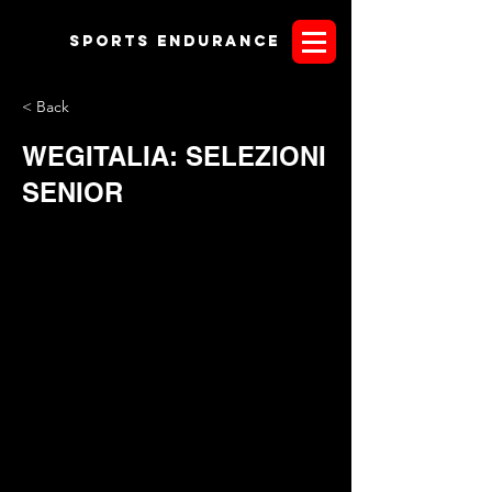
Sports endurANCE
< Back
WEGITALIA: SELEZIONI
SENIOR
Si è concluso ieri il ritiro di selezione per la squadra Senior di
endurance 2018. Il team dei selezionatori era composto da
Angela Origgi
(chef d'equipe),
Yari Perrotti
(preparatore