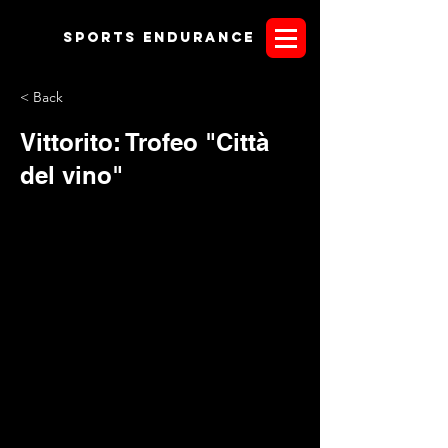
Sports endurANCE
< Back
Vittorito: Trofeo "Città
del vino"
L’A.S.D. I Cavalieri dell'Antera organizza per il prossimo 19
maggio, il “TROFEO REGIONALE CITTA’ DEL VINO”
manifestazione dedicata all'ENDURANCE PONY E