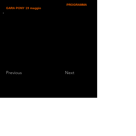
all'HORSE-BALL L'appuntamento è nel circolo ippico di
Vittorito della famiglia Marrama. Di seguito:
PROGRAMMA
GARA PONY 19 maggio
Previous
Next
Endurance Sports
Independent newspaper registered with the
Court of L'Aquila n.572 of 2 Feb. 2008 |
Director Manager Luca Giannangeli