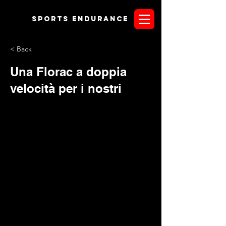
Sports endurANCE
< Back
Una Florac a doppia
velocità per i nostri
Ci sono delle competizioni nel mondo alle quali solamente
iscriversi equivale ad un successo. E' il caso di Florac
disputatasi lo scorso week end in Francia. La mitica gara,