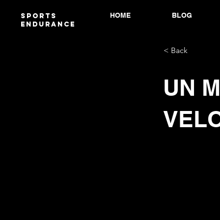
HOME
BLOG
Sports
endurANCE
< Back
UN M
VELO