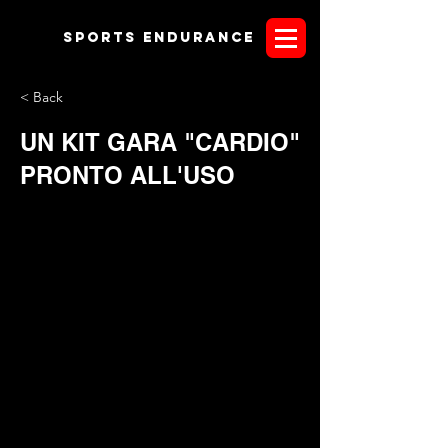
Sports endurANCE
< Back
UN KIT GARA "CARDIO"
PRONTO ALL'USO
Il kit "
Cardio Elettronico HHRM
" pronto uso targato
T-Track
System
, è servito. E' rivolto a tutti quei comitati organizzatori
che vogliono dare un valore aggiunto alla propria gara di