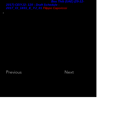
cimenterà nella competizione
.
Bou Thib (UAE) (29-12-
2017) CEIYJ2- 120 - Draft Schedule -
2017_CI_1831_E_YJ_01
Filippo Caporossi
Previous
Next
Endurance Sports
Independent newspaper registered with the
Court of L'Aquila n.572 of 2 Feb. 2008 |
Director Manager Luca Giannangeli