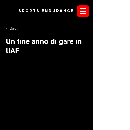
Sports endurANCE
< Back
Un fine anno di gare in
UAE
I prossimi
29
e
30 dicembre 2017
,
in
UAE
,
si svolgerà
un
CEI
;
previste le categorie
YJ2*
e
1*
. A fine testo è
disponibile lo
Schedule
Una stretta di mano ideale a chi si