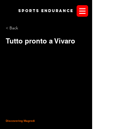
Sports endurANCE
< Back
Tutto pronto a Vivaro
Con la pubblicazione del programma ufficiale, il centro
equestre Magredi di Vivaro in Friuli Venezia Giulia, è pronto
per il suo internazionale, il primo dell'anno in Italia.
Discovering Magredi
, giunto alla 5° edizione, da' il
benvenuto ad amazzoni e cavalieri che vorranno aprire le
danze della stagione agonistica 2018. Le iscrizioni alle gare