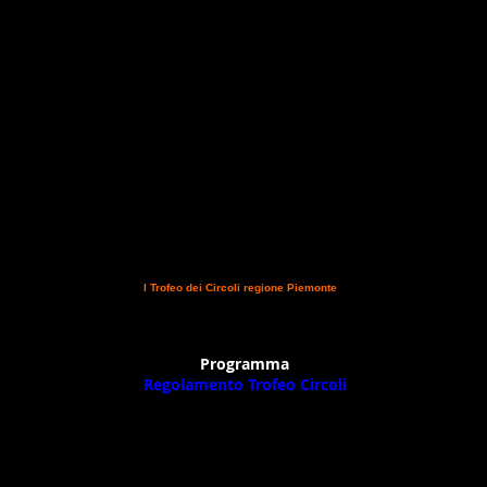
e della tappa regionale e del
I Trofeo dei Circoli regione Piemonte
, comunica che, a causa della 
lo di Neive, l'evento si svolgerà a Conzano Monferrato in provincia di Alessandria presso il centro 
ata dunque si correrà il 26 novembre prossimo regolarmente; unica modifica è stata cancellata la
C
olamento del Trofeo dei Circoli e il programma di gara.
"Il nuovo Castagneto"
- Dopo più di venti 
i dunque il centro è stato ristrutturato negli impianti, rinnovato il personale, incrementato drasticamen
 la sua immagine facendone oggi il vero Centro di eccellenza della equitazione del Monferrato.
Programma
Regolamento Trofeo Circoli