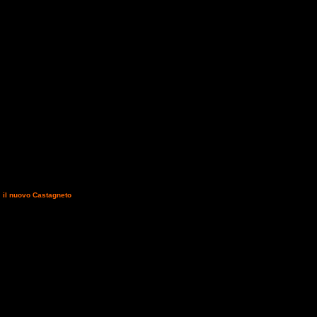
rinuncia dell'ultimo
"
il nuovo Castagneto
".
EN B di velocità
. Di
anni di storia è cambiata
te il livello dei servizi,