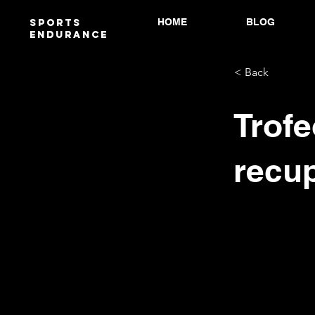
HOME
BLOG
Sports
endurANCE
< Back
Trofe
recup