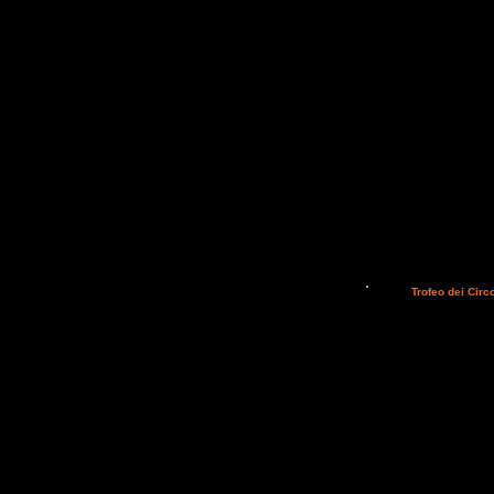
L'atteso
Trofeo dei Circ
nuove norme. Sant'Eusan
contendersi il titolo di 
manifestazione, approfitt