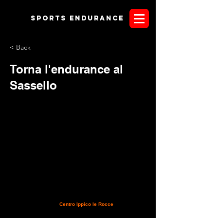
Sports endurANCE
< Back
Torna l'endurance al
Sassello
Con grande piacere il
Centro Ippico le Rocce
di Sassello
invita tutti alla gara di endurance che si rinnova per
l'occasione. Nuova data per la tappa Unica di Campionato