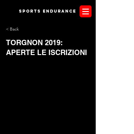
Sports endurANCE
< Back
TORGNON 2019:
APERTE LE ISCRIZIONI
Con la stesura del programma e la definizione finale dello
Schedule FEI, si sono aperte ufficialmente le iscrizioni
all'attesa gara di Torgnon. Il programma è disponibile in