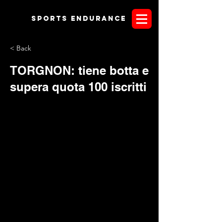
Sports endurANCE
< Back
TORGNON: tiene botta e
supera quota 100 iscritti
La lotta è stata impari ma la battaglia è vinta! Tiene botta la
classica italiana e supera quota 100 iscritti per la gioia
dell'amanti dell'endurance "per piacere"! "
Non era facile
" -