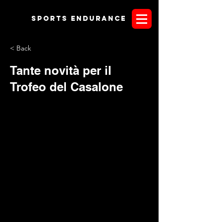
Sports endurANCE
< Back
Tante novità per il
Trofeo del Casalone
Il Comitato Organizzatore del
III° Trofeo del Casalone
, ha
predisposto un nuovissimo anello di gara. Esso debutterà a
Grosseto il prossimo 7 e 8 Settembre. Ma non è l'unica