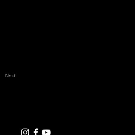
le Camera di Commercio
ortunità a disposizione
ia importante anche in
tipologie di strutture
Next