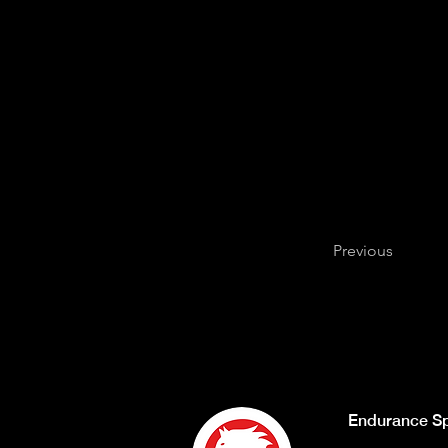
Shamsi
del Khalifa Fun
Italiana negli UAE. Person
del tessuto imprenditoria
termini turistici e ricettiv
ricettive. Info:
www.endu
Previous
Endurance Sp