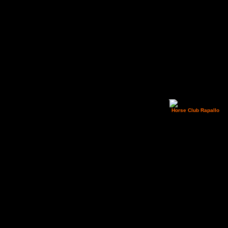
La voglia di f
l'
Horse Club Rapallo
uno
ENDURANCE E L’INTEGRA
Rimessa del ferro - 
ENDURANCE Per maggiori 
Locandina
modulo iscrizione cavalie