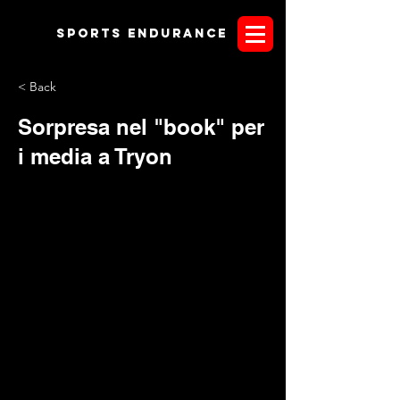
Sports endurANCE
< Back
Sorpresa nel "book" per
i media a Tryon
I giornalisti delle varie testate accreditate ai WEG americani,
ricevono nella cartella stampa, il classico book media guide
della manifestazione. Sfogliando distrattamente le prime