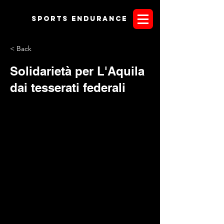
Sports endurANCE
< Back
Solidarietà per L'Aquila
dai tesserati federali
Non potevamo non riprendere la notizia dal sito Fise
dedicata alla solidarietà per i centri ippici aquilani. La nostra
vita è stata spezzata - dice
Luca Giannangeli
- aquilano