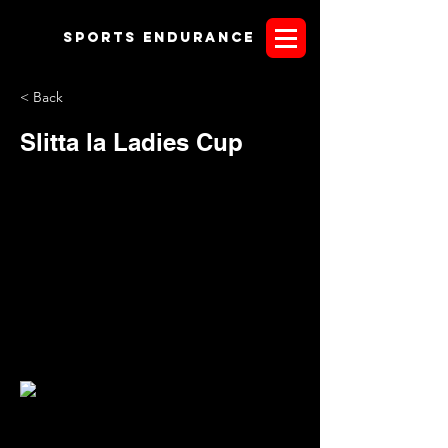
Sports endurANCE
< Back
Slitta la Ladies Cup
"Il comitato organizzatore di Italia Endurance
Festival, complice la situazione verificatasi tra la FEI e la
Federazione equestre degli UAE, comunica che gli eventi in
programma il 25 e 26 luglio 2015 a Verona - Isola della
Scala, HH Sheikha Fatima Bint Mubarak Ladies Cup e HH
Sheikh Mansoor Bin Zayed Al Nahyan Endurance Cup ,