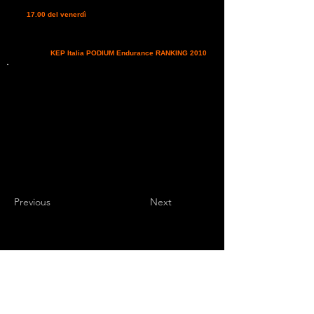
categorie FEI e per la CEN**/B avranno inizio a partire dalle
ore
17.00 del venerdì
. I partecipanti alle restanti categorie
potranno effettuare le visite anche il giorno di gara. Orari
partenze categorie CEI** ore 7.00 CEI* ore 8.00 CEN**/B
ore 8.45 CEN*/R ore 9.00 a seguire Debuttanti ore 10.00 a
seguire Rocordiamo che presso la segreteria, sarà possibile
iscriversi al
KEP Italia PODIUM Endurance RANKING 2010
Previous
Next
Endurance Sports
Independent newspaper registered with the
Court of L'Aquila n.572 of 2 Feb. 2008 |