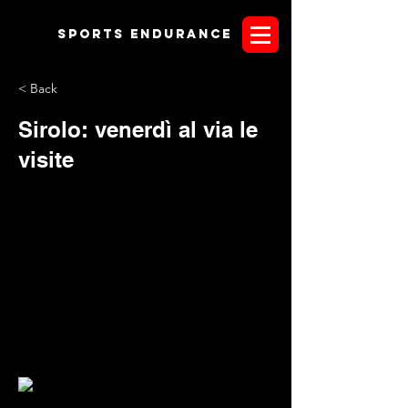
Sports endurANCE
< Back
Sirolo: venerdì al via le
visite
Il Comitato Organizzatore della gara di Sirolo che
prenderà il via sabato prossimo presso il Circolo Ippico le
Azalee del Conero, comunica che le visite veterinarie per le