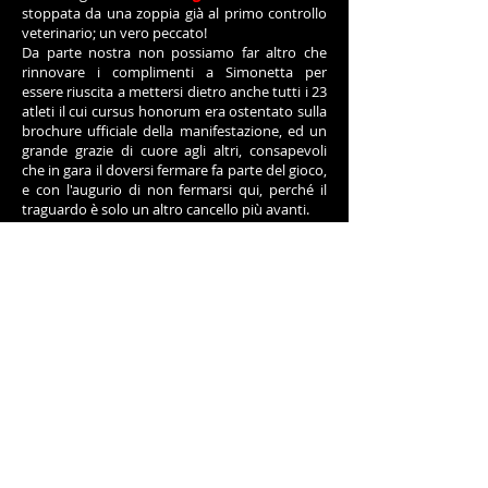
stoppata da una zoppia già al primo controllo
veterinario; un vero peccato!
Da parte nostra non possiamo far altro che
rinnovare i complimenti a Simonetta per
essere riuscita a mettersi dietro anche tutti i 23
atleti il cui cursus honorum era ostentato sulla
brochure ufficiale della manifestazione, ed un
grande grazie di cuore agli altri, consapevoli
che in gara il doversi fermare fa parte del gioco,
e con l'augurio di non fermarsi qui, perché il
traguardo è solo un altro cancello più avanti.
G. Graziani
Previous
Next