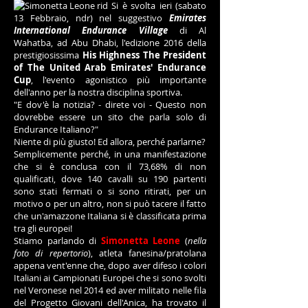
Si è svolta ieri (sabato
13 Febbraio, ndr) nel suggestivo
Emirates
International Endurance Village
di Al
Wahatba, ad Abu Dhabi, l'edizione 2016 della
prestigiosissima
His Highness The President
of The United Arab Emirates' Endurance
Cup
, l'evento agonistico più importante
dell'anno per la nostra disciplina sportiva.
"E dov'è la notizia? - direte voi - Questo non
dovrebbe essere un sito che parla solo di
Endurance Italiano?"
Niente di più giusto! Ed allora, perché parlarne?
Semplicemente perché, in una manifestazione
che si è conclusa con il 73,68% di non
qualificati, dove 140 cavalli su 190 partenti
sono stati fermati o si sono ritirati, per un
motivo o per un altro, non si può tacere il fatto
che un'amazzone Italiana si è classificata prima
tra gli europei!
Stiamo parlando di
Simonetta Leone
(
nella
foto di repertorio
), atleta fanesina/pratolana
appena vent'enne che, dopo aver difeso i colori
Italiani ai Campionati Europei che si sono svolti
nel Veronese nel 2014 ed aver militato nelle fila
del Progetto Giovani dell'Anica, ha trovato il