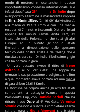
modo di mettersi in luce anche in questo
importantissimo consesso internazionale: si è
infatti classificata
23^
in sella
a Dr Indio
dopo
aver portato a termine la massacrante impresa
in
8hrs :20min :58sec
(2h:16':09" dal vincitore),
alla media di 19.163 Km/h e con una media-
recuperi di 7 minuti e 6 secondi. Dietro di lei ad
appena tre minuti Kamila Anita Kart, ex
Nazionale della Polonia, nonché tutti gli altri
Europei ed un nutrito gruppo di atleti
Emiratini, a dimostrazione dello spessore
tecnico della nostra atleta e del feeling che è
riuscita a creare con Dr Indio, il bellissimo grigio
che ha portato in gara.
Un vero peccato invece il ritiro di
Irene
Avitabile
al 5° Vet Gate: una zoppia ha
fermato la sua prestazione prodigiosa, che fino
a quel momento aveva portato ad una
media
di gara di ben 25.618 Km/h
.
La sfortuna ha colpito anche gli altri tre atleti
componenti la pattuglia Azzurra in questa
President's Cup, con
Daniele Serioli
che ha
ritirato il suo
Ostro
al 4° Vet Gate,
Veronica
Simula
che non è riuscita a completare il terzo
stint di gara e
Giulia Vigevani
che è stata