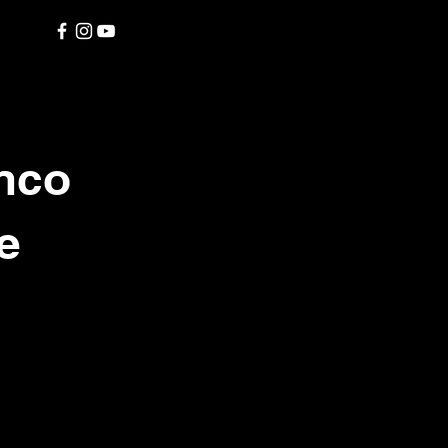
anco
e