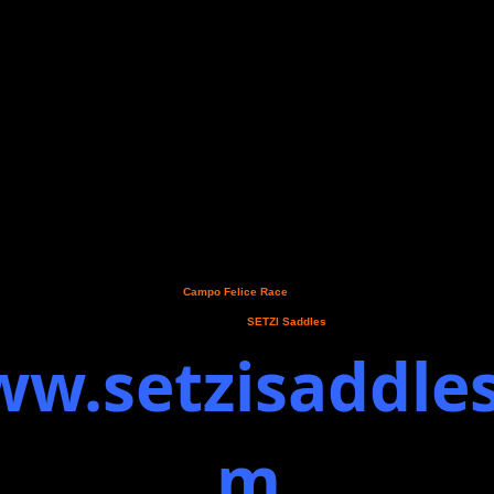
o alla chiusura delle iscrizioni della
Campo Felice Race
, gara di endurance che si correrà nel ma
ntre scriviamo sono 59 i binomi pre-iscritti all'evento, numero destinato senz'altro a crescere. A sos
nuti due marchi conosciuti ed apprezzati ovvero
SETZI Saddles
, che non necessita presentazio
 che commercializza articoli per l'equitazione a 360° Visita:
w.setzisaddles
m