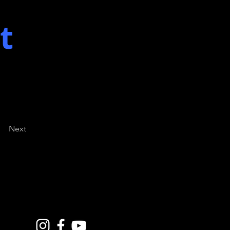
t
Next