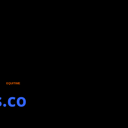
gnifico altopiano in
tenere l'evento in
ni ed
EQUITIME
, negozio
.co