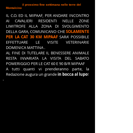
Il
Comitato Organizzatore
della manifestazione in
programma
il prossimo fine settimana nelle terre del
Montalcino
, ci ha pregato di pubblicare il seguente
comunicato:
IL C.O. ED IL MIPAAF, PER ANDARE INCONTRO
AI CAVALIERI RESIDENTI NELLE ZONE
LIMITROFE ALLA ZONA DI SVOLGIMENTO
DELLA GARA, COMUNICANO CHE
SOLAMENTE
PER LA CAT 30 KM MIPAAF
SARA’ POSSIBILE
EFFETTUARE LE VISITE VETERINARIE
DOMENICA MATTINA .
AL FINE DI TUTELARE IL BENESSERE ANIMALE
RESTA INVARIATA LA VISITA DEL SABATO
POMERIGGIO PER LE CAT 60 E 90 B/R MIPAAF
A tutti quanti vi prenderanno parte, la
Redazione augura un grande
in bocca al lupo
!