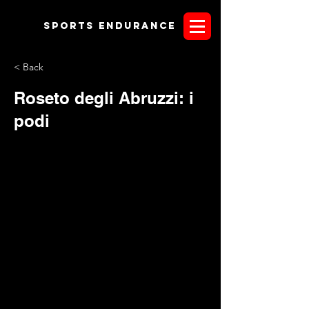
Sports endurANCE
< Back
Roseto degli Abruzzi: i
podi
Il caldo è salito in cattedra ieri a Roseto degli Abruzzi e
qualche cavallo ha risentito un po' dell'alto tasso di umidità.
Alcuni binomi, intimoriti dalle previsioni meteo, hanno