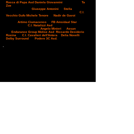
Rocca di Papa Asd
Daniela Giovannini
che regala a
Ta
Zoe
il premio best condition. La categoria debuttanti è
andata al 14enne
Giuseppe Antonini
su
Stella
al suo terzo
podio stagionale seguito dal binomio tesserato con il
C.I.
Vecchio Gufo Michele Tenore
su
Nadir de Gavoi
, al 4°
podio stagionale di categoria. Terzo posto per il moldavo
19enne
Artimo Ciumacenco
su
FB Amsidaal Star
tesserato con il
C.I. Natalizzi Asd
. La categoria punteggio di
merito ha visto sul podio
Angelo Minieri
su
Assan
dell'
Endurance Group Molise Asd
,
Riccardo Desiderio
su
Rosina
del
C.I. Cavalieri dell'Antera
e
Delia Novelli
su
Dolby Surround
del
Podere 3C Asd.
Attendiamo commenti
e fotografie.
Previous
Next
Endurance Sports