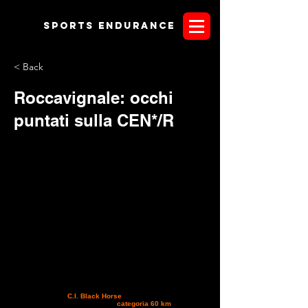
Sports endurANCE
< Back
Roccavignale: occhi
puntati sulla CEN*/R
Il prossimo 20 giugno si correrà a Roccavignale-Savona in
Liguria, presso il
C.I. Black Horse
, la tappa numero 3 del
Campionato regionale 2010. La
categoria 60 km
. è stata